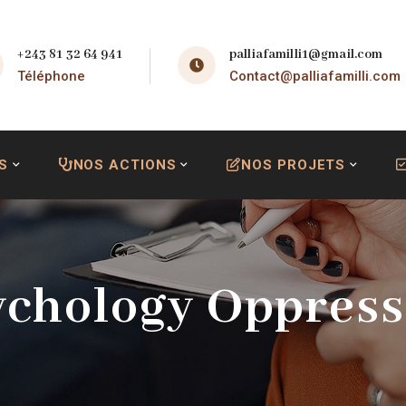
+243 81 32 64 941
palliafamilli1@gmail.com
Téléphone
Contact@palliafamilli.com
S
NOS ACTIONS
NOS PROJETS
ychology Oppress